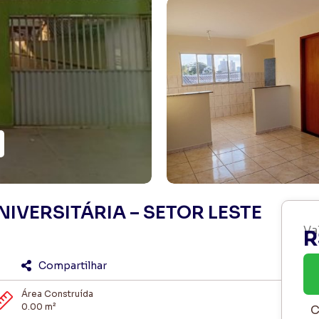
NIVERSITÁRIA – SETOR LESTE
Va
R
Compartilhar
Área Construída
0.00 m²
C