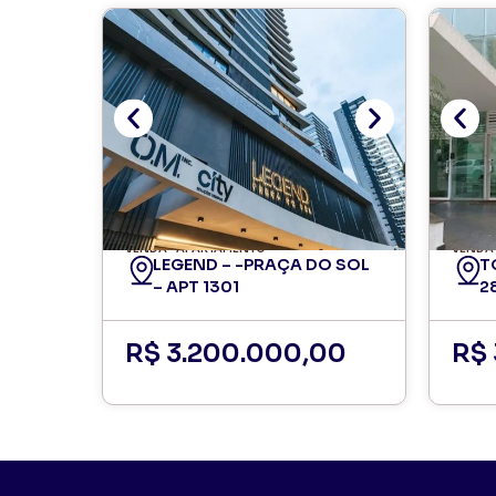
VENDA
APARTAMENTO
VENDA
LEGEND – -PRAÇA DO SOL
T
– APT 1301
2
R$ 3.200.000,00
R$