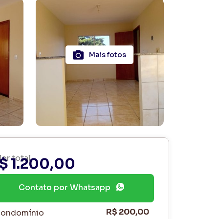
Mais fotos
lor total
$ 1.200,00
Contato por Whatsapp
R$ 200,00
ondomínio