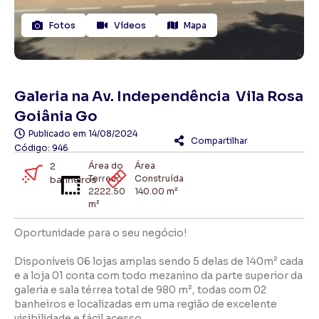
Fotos
Vídeos
Mapa
Galeria na Av. Independência  Vila Rosa
Goiânia Go
Publicado em
14/08/2024
Compartilhar
Código: 946
2
Área do
Área
Terreno
Construída
banheiros
2222.50
140.00 m²
m²
Oportunidade para o seu negócio!
Disponíveis 06 lojas amplas sendo 5 delas de 140m² cada
e a loja 01 conta com todo mezanino da parte superior da
galeria e sala térrea total de 980 m², todas com 02
banheiros e localizadas em uma região de excelente
visibilidade e fácil acesso.